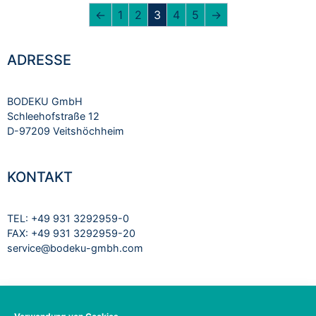
←
1
2
3
4
5
→
ADRESSE
BODEKU GmbH
Schleehofstraße 12
D-97209 Veitshöchheim
KONTAKT
TEL: +49 931 3292959-0
FAX: +49 931 3292959-20
service@bodeku-gmbh.com
RECHTLICHES