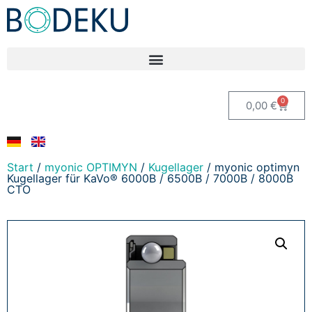
0
0,00
€
Start
/
myonic OPTIMYN
/
Kugellager
/ myonic optimyn
Kugellager für KaVo® 6000B / 6500B / 7000B / 8000B
CTO