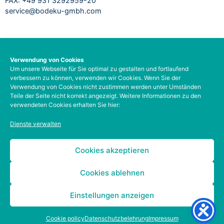
FAX: +49 931 3292959-20
service@bodeku-gmbh.com
RECHTLICHES
Verwendung von Cookies
Um unsere Webseite für Sie optimal zu gestalten und fortlaufend
Impressum
verbessern zu können, verwenden wir Cookies. Wenn Sie der
Datenschutzbelehrung
Verwendung von Cookies nicht zustimmen werden unter Umständen
AGB
Teile der Seite nicht korrekt angezeigt. Weitere Informationen zu den
verwendeten Cookies erhalten Sie hier:
Barrierefreiheit
Social-Media-Datenschutz
Dienste verwalten
Zahlungsarten
Kontodetails
Cookies akzeptieren
Cookies ablehnen
Einstellungen anzeigen
Cookie policy
Datenschutzbelehrung
Impressum