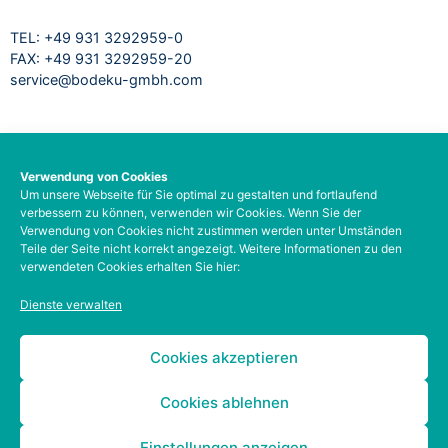
TEL: +49 931 3292959-0
FAX: +49 931 3292959-20
service@bodeku-gmbh.com
RECHTLICHES
Verwendung von Cookies
Um unsere Webseite für Sie optimal zu gestalten und fortlaufend
Impressum
verbessern zu können, verwenden wir Cookies. Wenn Sie der
Datenschutzbelehrung
Verwendung von Cookies nicht zustimmen werden unter Umständen
AGB
Teile der Seite nicht korrekt angezeigt. Weitere Informationen zu den
verwendeten Cookies erhalten Sie hier:
Barrierefreiheit
Social-Media-Datenschutz
Dienste verwalten
Zahlungsarten
Kontodetails
Cookies akzeptieren
Cookies ablehnen
Einstellungen anzeigen