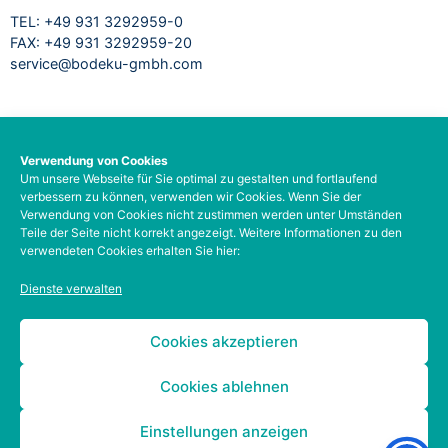
TEL: +49 931 3292959-0
FAX: +49 931 3292959-20
service@bodeku-gmbh.com
RECHTLICHES
Verwendung von Cookies
Um unsere Webseite für Sie optimal zu gestalten und fortlaufend
Impressum
verbessern zu können, verwenden wir Cookies. Wenn Sie der
Datenschutzbelehrung
Verwendung von Cookies nicht zustimmen werden unter Umständen
AGB
Teile der Seite nicht korrekt angezeigt. Weitere Informationen zu den
verwendeten Cookies erhalten Sie hier:
Barrierefreiheit
Social-Media-Datenschutz
Dienste verwalten
Zahlungsarten
Kontodetails
Cookies akzeptieren
Cookies ablehnen
Einstellungen anzeigen