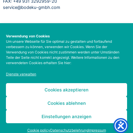
FAX: +49 931 3292959-20
service@bodeku-gmbh.com
RECHTLICHES
Verwendung von Cookies
Um unsere Webseite für Sie optimal zu gestalten und fortlaufend
Impressum
verbessern zu können, verwenden wir Cookies. Wenn Sie der
Datenschutzbelehrung
Verwendung von Cookies nicht zustimmen werden unter Umständen
AGB
Teile der Seite nicht korrekt angezeigt. Weitere Informationen zu den
verwendeten Cookies erhalten Sie hier:
Barrierefreiheit
Social-Media-Datenschutz
Dienste verwalten
Zahlungsarten
Kontodetails
Cookies akzeptieren
Cookies ablehnen
Einstellungen anzeigen
Cookie policy
Datenschutzbelehrung
Impressum