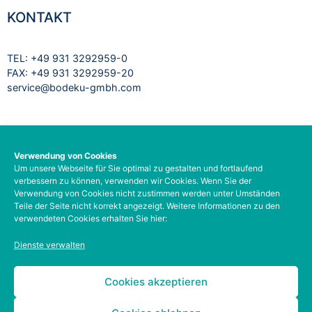
KONTAKT
TEL: +49 931 3292959-0
FAX: +49 931 3292959-20
service@bodeku-gmbh.com
RECHTLICHES
Verwendung von Cookies
Um unsere Webseite für Sie optimal zu gestalten und fortlaufend
Impressum
verbessern zu können, verwenden wir Cookies. Wenn Sie der
Datenschutzbelehrung
Verwendung von Cookies nicht zustimmen werden unter Umständen
AGB
Teile der Seite nicht korrekt angezeigt. Weitere Informationen zu den
verwendeten Cookies erhalten Sie hier:
Barrierefreiheit
Social-Media-Datenschutz
Dienste verwalten
Zahlungsarten
Kontodetails
Cookies akzeptieren