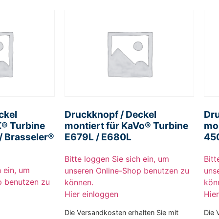
ckel
Druckknopf / Deckel
Dru
K® Turbine
montiert für KaVo® Turbine
mon
 Brasseler®
E679L / E680L
45
Bitte loggen Sie sich ein, um
Bitt
h ein, um
unseren Online-Shop benutzen zu
uns
p benutzen zu
können.
kön
Hier einloggen
Hie
Die Versandkosten erhalten Sie mit
Die 