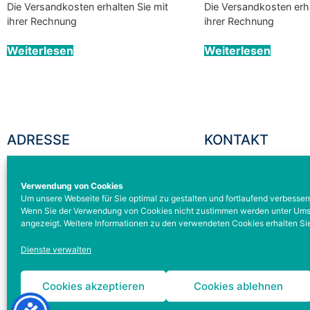
Die Versandkosten erhalten Sie mit
Die Versandkosten erha
ihrer Rechnung
ihrer Rechnung
Weiterlesen
Weiterlesen
ADRESSE
KONTAKT
BODEKU GmbH
TEL: +49 931 329295
Verwendung von Cookies
Schleehofstraße 12
FAX: +49 931 329295
Um unsere Webseite für Sie optimal zu gestalten und fortlaufend verbesse
D-97209 Veitshöchheim
service@bodeku-gmb
Wenn Sie der Verwendung von Cookies nicht zustimmen werden unter Umstä
angezeigt. Weitere Informationen zu den verwendeten Cookies erhalten Sie
Dienste verwalten
Cookies akzeptieren
Cookies ablehnen