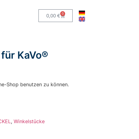
0
0,00
€
 für KaVo®
line-Shop benutzen zu können.
CKEL
,
Winkelstücke