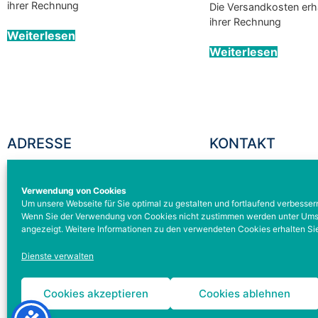
ihrer Rechnung
Die Versandkosten erha
ihrer Rechnung
Weiterlesen
Weiterlesen
ADRESSE
KONTAKT
BODEKU GmbH
TEL: +49 931 329295
Verwendung von Cookies
Schleehofstraße 12
FAX: +49 931 329295
Um unsere Webseite für Sie optimal zu gestalten und fortlaufend verbesse
D-97209 Veitshöchheim
service@bodeku-gmb
Wenn Sie der Verwendung von Cookies nicht zustimmen werden unter Umstä
angezeigt. Weitere Informationen zu den verwendeten Cookies erhalten Sie
Dienste verwalten
Cookies akzeptieren
Cookies ablehnen