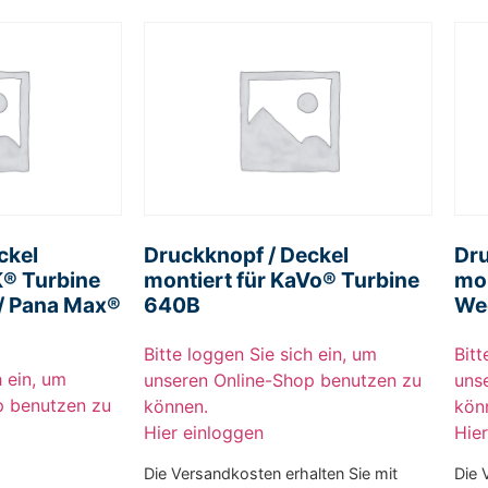
ckel
Druckknopf / Deckel
Dru
K® Turbine
montiert für KaVo® Turbine
mon
/ Pana Max®
640B
We
Bitte loggen Sie sich ein, um
Bitt
h ein, um
unseren Online-Shop benutzen zu
uns
p benutzen zu
können.
kön
Hier einloggen
Hie
Die Versandkosten erhalten Sie mit
Die 