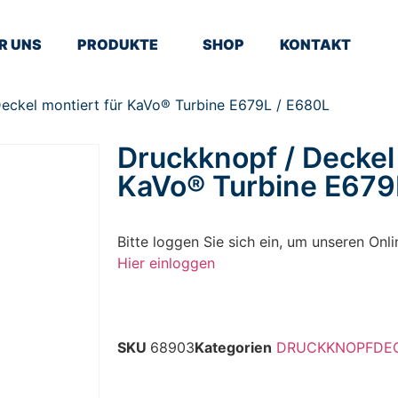
R UNS
PRODUKTE
SHOP
KONTAKT
eckel montiert für KaVo® Turbine E679L / E680L
Druckknopf / Deckel 
KaVo® Turbine E679
Bitte loggen Sie sich ein, um unseren On
Hier einloggen
SKU
68903
Kategorien
DRUCKKNOPFDE