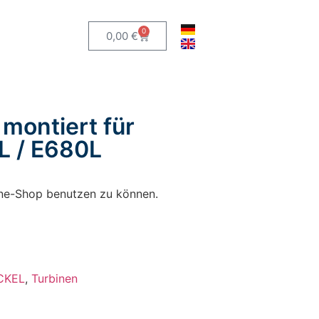
0
0,00
€
montiert für
L / E680L
line-Shop benutzen zu können.
CKEL
,
Turbinen