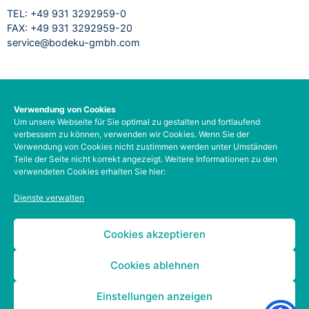
TEL: +49 931 3292959-0
FAX: +49 931 3292959-20
service@bodeku-gmbh.com
RECHTLICHES
Verwendung von Cookies
Um unsere Webseite für Sie optimal zu gestalten und fortlaufend
Impressum
verbessern zu können, verwenden wir Cookies. Wenn Sie der
Datenschutzbelehrung
Verwendung von Cookies nicht zustimmen werden unter Umständen
AGB
Teile der Seite nicht korrekt angezeigt. Weitere Informationen zu den
verwendeten Cookies erhalten Sie hier:
Barrierefreiheit
Social-Media-Datenschutz
Dienste verwalten
Zahlungsarten
Kontodetails
Cookies akzeptieren
Cookies ablehnen
Einstellungen anzeigen