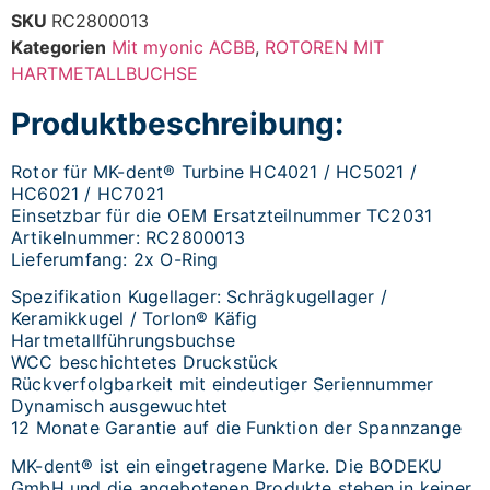
SKU
RC2800013
Kategorien
Mit myonic ACBB
,
ROTOREN MIT
HARTMETALLBUCHSE
Produktbeschreibung:
Rotor für MK-dent® Turbine HC4021 / HC5021 /
HC6021 / HC7021
Einsetzbar für die OEM Ersatzteilnummer TC2031
Artikelnummer: RC2800013
Lieferumfang: 2x O-Ring
Spezifikation Kugellager: Schrägkugellager /
Keramikkugel / Torlon® Käfig
Hartmetallführungsbuchse
WCC beschichtetes Druckstück
Rückverfolgbarkeit mit eindeutiger Seriennummer
Dynamisch ausgewuchtet
12 Monate Garantie auf die Funktion der Spannzange
MK-dent® ist ein eingetragene Marke. Die BODEKU
GmbH und die angebotenen Produkte stehen in keiner