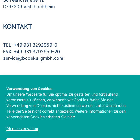
D-97209 Veitshöchheim
KONTAKT
TEL: +49 931 3292959-0
FAX: +49 931 3292959-20
service@bodeku-gmbh.com
RECHTLICHES
Verwendung von Cookies
Um unsere Webseite für Sie optimal zu gestalten und fortlaufend
Impressum
verbessern zu können, verwenden wir Cookies. Wenn Sie der
Datenschutzbelehrung
Verwendung von Cookies nicht zustimmen werden unter Umständen
AGB
Teile der Seite nicht korrekt angezeigt. Weitere Informationen zu den
verwendeten Cookies erhalten Sie hier:
Barrierefreiheit
Social-Media-Datenschutz
Dienste verwalten
Zahlungsarten