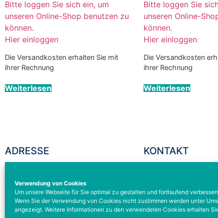
Bitte loggen Sie sich ein, um
Bitte loggen Sie sic
unseren Online-Shop benutzen zu
unseren Online-Sho
können.
können.
Hier einloggen
Hier einloggen
Die Versandkosten erhalten Sie mit
Die Versandkosten erha
ihrer Rechnung
ihrer Rechnung
Weiterlesen
Weiterlesen
ADRESSE
KONTAKT
BODEKU GmbH
TEL: +49 931 329295
Verwendung von Cookies
Schleehofstraße 12
FAX: +49 931 329295
Um unsere Webseite für Sie optimal zu gestalten und fortlaufend verbesse
D-97209 Veitshöchheim
service@bodeku-gmb
Wenn Sie der Verwendung von Cookies nicht zustimmen werden unter Umstä
angezeigt. Weitere Informationen zu den verwendeten Cookies erhalten Sie