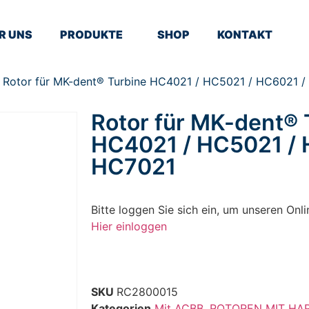
R UNS
PRODUKTE
SHOP
KONTAKT
 Rotor für MK-dent® Turbine HC4021 / HC5021 / HC6021 
Rotor für MK-dent® 
HC4021 / HC5021 / 
HC7021
Bitte loggen Sie sich ein, um unseren On
Hier einloggen
SKU
RC2800015
Kategorien
Mit ACBB
,
ROTOREN MIT HA