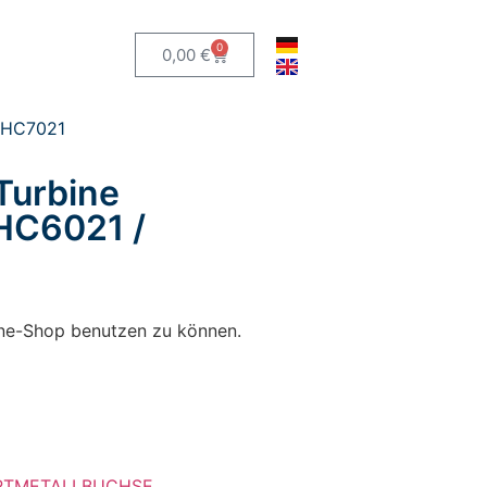
0
0,00
€
/ HC7021
Turbine
HC6021 /
line-Shop benutzen zu können.
RTMETALLBUCHSE