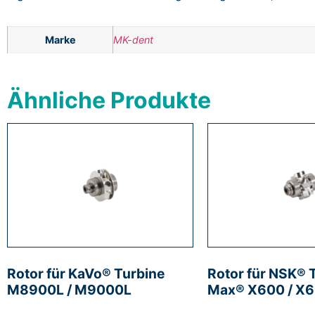
Marke
MK-dent
Ähnliche Produkte
Rotor für KaVo® Turbine
Rotor für NSK® T
M8900L / M9000L
Max® X600 / X