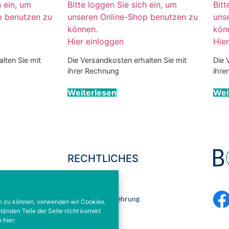
h ein, um
Bitte loggen Sie sich ein, um
Bitt
p benutzen zu
unseren Online-Shop benutzen zu
uns
können.
kön
Hier einloggen
Hie
lten Sie mit
Die Versandkosten erhalten Sie mit
Die 
ihrer Rechnung
ihre
Weiterlesen
Wei
RECHTLICHES
Impressum
9-0
Datenschutzbelehrung
9-20
rn zu können, verwenden wir Cookies.
h.com
AGB
nden Teile der Seite nicht korrekt
 hier:
Barrierefreiheit