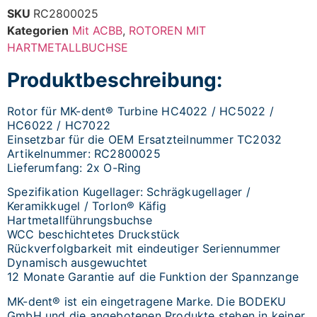
SKU
RC2800025
Kategorien
Mit ACBB
,
ROTOREN MIT
HARTMETALLBUCHSE
Produktbeschreibung:
Rotor für MK-dent® Turbine HC4022 / HC5022 /
HC6022 / HC7022
Einsetzbar für die OEM Ersatzteilnummer TC2032
Artikelnummer: RC2800025
Lieferumfang: 2x O-Ring
Spezifikation Kugellager: Schrägkugellager /
Keramikkugel / Torlon® Käfig
Hartmetallführungsbuchse
WCC beschichtetes Druckstück
Rückverfolgbarkeit mit eindeutiger Seriennummer
Dynamisch ausgewuchtet
12 Monate Garantie auf die Funktion der Spannzange
MK-dent® ist ein eingetragene Marke. Die BODEKU
GmbH und die angebotenen Produkte stehen in keiner