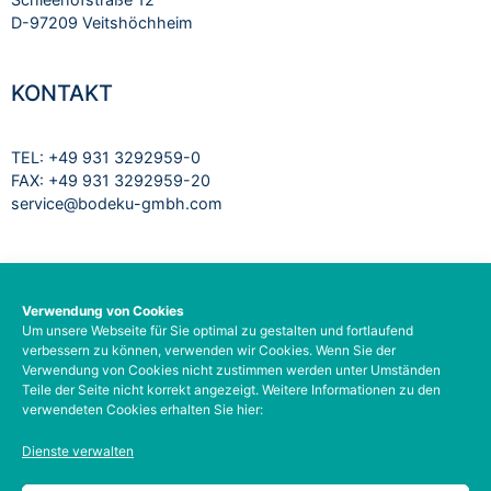
D-97209 Veitshöchheim
KONTAKT
TEL: +49 931 3292959-0
FAX: +49 931 3292959-20
service@bodeku-gmbh.com
RECHTLICHES
Verwendung von Cookies
Um unsere Webseite für Sie optimal zu gestalten und fortlaufend
Impressum
verbessern zu können, verwenden wir Cookies. Wenn Sie der
Datenschutzbelehrung
Verwendung von Cookies nicht zustimmen werden unter Umständen
AGB
Teile der Seite nicht korrekt angezeigt. Weitere Informationen zu den
verwendeten Cookies erhalten Sie hier:
Barrierefreiheit
Social-Media-Datenschutz
Dienste verwalten
Zahlungsarten